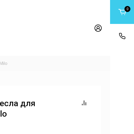
0
Milo
есла для
lo